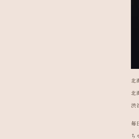
北
北
渋
毎
ち